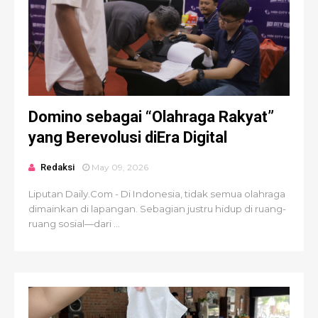
Domino sebagai “Olahraga Rakyat”
yang Berevolusi diEra Digital
Redaksi
May 09, 2026
Liputan Daily.Com - Di Indonesia, tidak semua olahraga
dimainkan di lapangan. Sebagian justru hidup di ruang-
ruang sosial—dari ...