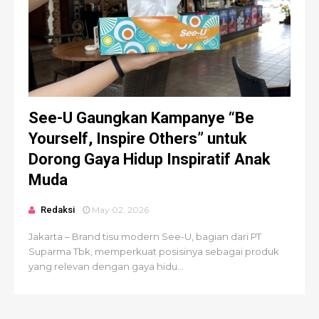
See-U Gaungkan Kampanye “Be
Yourself, Inspire Others” untuk
Dorong Gaya Hidup Inspiratif Anak
Muda
Redaksi
May 02, 2026
Jakarta – Brand tisu modern See-U, bagian dari PT
Suparma Tbk, memperkuat posisinya sebagai produk
yang relevan dengan gaya hidu...